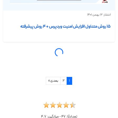
انتشار: 12 بهمن 1401
۱۵ روش متداول افزایش امنیت وردپرس + ۴ روش پیشرفته
1
2
بعدی »
تعدادآرا:
47
- میانگین:
4.7