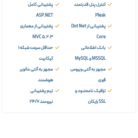
کنترل پنل قدرتمند
پشتیبانی کامل
ASP.NET
Plesk
پشتیبانی از Dot Net
پشتیبانی از معماری
MVC 5.2.3
Core
بانک اطلاعاتی
حداقل سرعت شبکه 1
MSSQL و MySQL
گیگابیت
مجهز به آنتی ویروس
مجهز به آنتی مالویر
قوی
هوشمند
ترافیک نامحدود و
تیم پشتیبانی
SSL رایگان
نیرومند 24/7