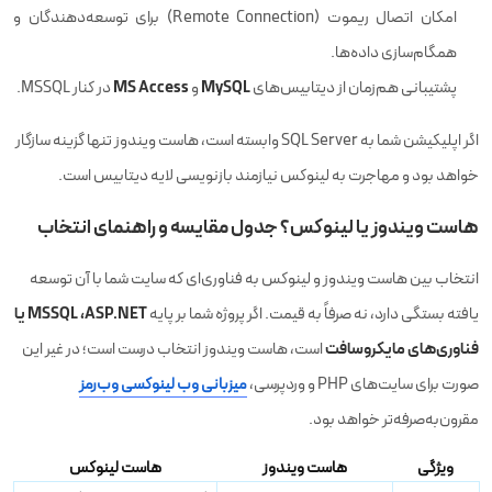
امکان اتصال ریموت (Remote Connection) برای توسعه‌دهندگان و
همگام‌سازی داده‌ها.
MS Access
MySQL
پشتیبانی هم‌زمان از دیتابیس‌های
و
در کنار MSSQL.
اگر اپلیکیشن شما به SQL Server وابسته است، هاست ویندوز تنها گزینه سازگار
خواهد بود و مهاجرت به لینوکس نیازمند بازنویسی لایه دیتابیس است.
هاست ویندوز یا لینوکس؟ جدول مقایسه و راهنمای انتخاب
انتخاب بین هاست ویندوز و لینوکس به فناوری‌ای که سایت شما با آن توسعه
ASP.NET، ‏MSSQL یا
یافته بستگی دارد، نه صرفاً به قیمت. اگر پروژه شما بر پایه
فناوری‌های مایکروسافت
است، هاست ویندوز انتخاب درست است؛ در غیر این
صورت برای سایت‌های PHP و وردپرسی،
میزبانی وب لینوکسی وب‌رمز
مقرون‌به‌صرفه‌تر خواهد بود.
ویژگی
هاست ویندوز
هاست لینوکس