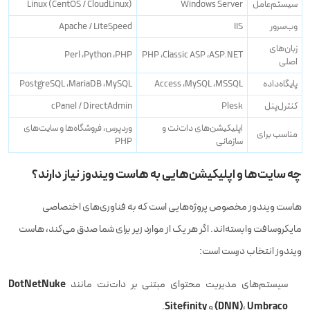
سیستم‌عامل
Windows Server
Linux (CentOS / CloudLinux)
وب‌سرور
IIS
Apache / LiteSpeed
زبان‌های
ASP.NET، ‏Classic ASP، ‏PHP
PHP، ‏Python، ‏Perl
اصلی
پایگاه‌داده
MSSQL، ‏MySQL، ‏Access
MySQL، ‏MariaDB، ‏PostgreSQL
کنترل‌پنل
Plesk
cPanel / DirectAdmin
اپلیکیشن‌های دات‌نت و
وردپرس، فروشگاه‌ها و سایت‌های
مناسب برای
سازمانی
PHP
چه سایت‌ها و اپلیکیشن‌هایی به هاست ویندوز نیاز دارند؟
هاست ویندوز مخصوص پروژه‌هایی است که به فناوری‌های اختصاصی
مایکروسافت وابسته‌اند. اگر هر یک از موارد زیر برای شما صدق می‌کند، هاست
ویندوز انتخاب درست است:
DotNetNuke
سیستم‌های مدیریت محتوای مبتنی بر دات‌نت مانند
Sitefinity
(DNN)
Umbraco
،
و
.