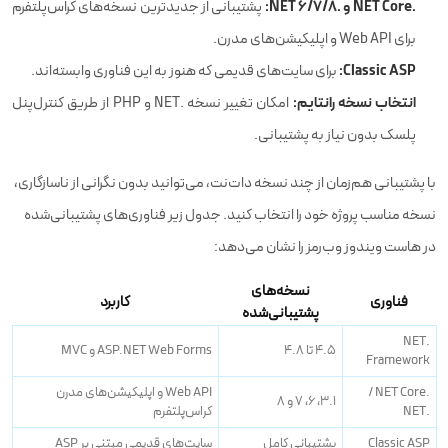
‏.NET Core و ‏.NET 6/7/8:
پشتیبانی از جدیدترین نسخه‌های کراس‌پلتفرم
برای Web API و اپلیکیشن‌های مدرن.
Classic ASP:
برای سایت‌های قدیمی که هنوز به این فناوری وابسته‌اند.
انتخاب نسخه رانتایم:
امکان تغییر نسخه ‏.NET و PHP از طریق کنترل‌پنل
پلسک بدون نیاز به پشتیبانی.
با پشتیبانی هم‌زمان از چند نسخه دات‌نت، می‌توانید بدون نگرانی از ناسازگاری،
نسخه مناسب پروژه خود را انتخاب کنید. جدول زیر فناوری‌های پشتیبانی‌شده
در هاست ویندوز وب‌رمز را نشان می‌دهد:
نسخه‌های
فناوری
کاربرد
پشتیبانی‌شده
‏.NET
۴.۵ تا ۴.۸
ASP.NET Web Forms و MVC
Framework
‏.NET Core /
Web API و اپلیکیشن‌های مدرن
۳.۱، ۶، ۷ و ۸
‏.NET
کراس‌پلتفرم
Classic ASP
پشتیبانی کامل
سایت‌های قدیمی مبتنی بر ASP