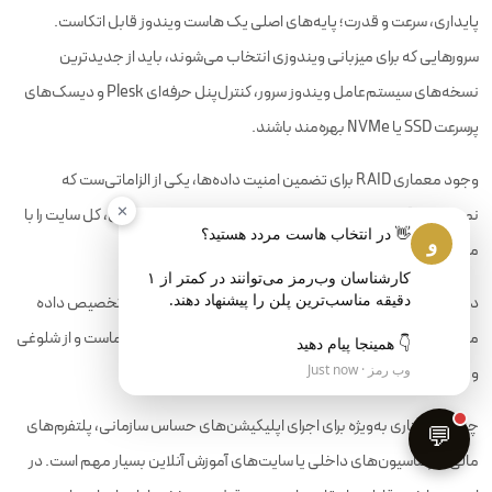
پایداری، سرعت و قدرت؛ پایه‌های اصلی یک هاست ویندوز قابل اتکاست.
سرورهایی که برای میزبانی ویندوزی انتخاب می‌شوند، باید از جدیدترین
نسخه‌های سیستم‌عامل ویندوز سرور، کنترل‌پنل حرفه‌ای Plesk و دیسک‌های
پرسرعت SSD یا NVMe بهره‌مند باشند.
وجود معماری RAID برای تضمین امنیت داده‌ها، یکی از الزاماتی‌ست که
✕
نمی‌توان از آن صرف‌نظر کرد؛ زیرا کوچک‌ترین خطا در ذخیره‌سازی، کل سایت را با
و
مشکل مواجه می‌کند.
کارشناسان وب‌رمز می‌توانند در کمتر از ۱ 
در یک هاست ویندوز حرفه‌ای، منابع هر کاربر به صورت ایزوله تخصیص داده
می‌شود. این یعنی CPU، رم و فضای دیسک مختص سایت شماست و از شلوغی
👇 همینجا پیام دهید
وب رمز · Just now
و افت سرعت ناشی از کاربران دیگر خبری نیست.
چنین ساختاری به‌ویژه برای اجرای اپلیکیشن‌های حساس سازمانی، پلتفرم‌های
💬
مالی، اتوماسیون‌های داخلی یا سایت‌های آموزش آنلاین بسیار مهم است. در