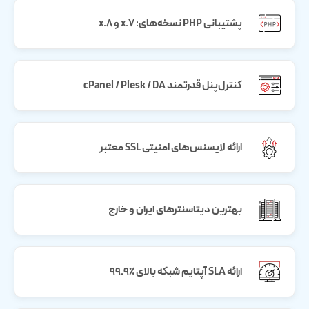
پشتیبانی PHP نسخه‌های: 7.x و 8.x
کنترل‌پنل قدرتمند cPanel / Plesk / DA
ارائه لایسنس‌های امنیتی SSL معتبر
بهترین دیتاسنترهای ایران و خارج
ارائه SLA آپتایم شبکه بالای ٪۹۹.۹