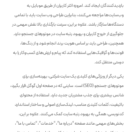
صفحه درباره ما و معرفی
بازدیدکنندگان ایجاد کند. امروزه اکثر کاربران از طریق موبایل به
وب‌سایت‌ها مراجعه می‌کنند، بنابراین طراحی وب سایت باید با تمامی
نمونه کارهای انجام شده
تماس
دستگاه‌ها سازگار باشد. علاوه بر این، سرعت بارگذاری بالا نقش مهمی در
امکان ایجاد نظرسنجی
تماس
جلوگیری از خروج کاربران و بهبود رتبه سایت در موتورهای جستجو دارد.
همچنین، طراحی باید بر اساس هویت برند انجام شود و از رنگ‌ها،
آموزش کار با ابزار سئو
تماس
فونت‌ها و گرافیک‌هایی استفاده کند که پیام و ارزش‌های کسب‌وکار را به
طراحی سفارشی لوگو
تماس
درستی منتقل کند.
انواع فرم ثبت اطلاعات کاربران
تماس
یکی دیگر از ویژگی‌های کلیدی یک سایت شرکتی، بهینه‌سازی برای
موتورهای جستجو (SEO) است. سایتی که در صفحه اول گوگل قرار بگیرد،
طراحی فرم پذیرش نمایندگی
تماس
شانس بیشتری برای جذب مشتریان جدید دارد. استفاده از محتوای
اضافه کردن زبان دوم سایت
تماس
باکیفیت، کلمات کلیدی مناسب، لینک‌سازی اصولی و ساختار استاندارد
طراحی فرم استخدام
کدنویسی، همگی به بهبود رتبه سایت کمک می‌کنند. علاوه بر این،
بخش‌های مهمی مانند صفحه “درباره ما”، “خدمات”، “تماس با ما”،
اطلاعات کارکنان و چارت سازمانی