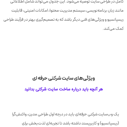
کامل در طراحی سایت توصیه می‌شود. این جدول می‌تواند شامل اطلاعاتی
آمار بازديدكنندگان
مانند زبان برنامه‌نویسی، سیستم مدیریت محتوا، امکانات امنیتی، قابلیت
ریسپانسیو و ویژگی‌های فنی دیگر باشد که به تصمیم‌گیری بهتر در فرآیند طراحی
نصب ابزار حرفه ای سئو
تماس
کمک می‌کند.
طراحی بخش اخبار
بهبود
خودكار حجم صفحات
امکان مدیریت کاربران
سامانه چت آنلاین سایت
ویژگی‌های سایت شرکتی حرفه ای
هر آنچه باید درباره ساخت سایت شرکتی بدانید
گالری محصولات
گالری نمونه کارها
یک وب‌سایت شرکتی حرفه‌ای باید در درجه اول طراحی مدرن، واکنش‌گرا
معرفی محصولات و خدمات
(ریسپانسیو) و کاربرپسند داشته باشد تا تجربه‌ای لذت‌بخش برای