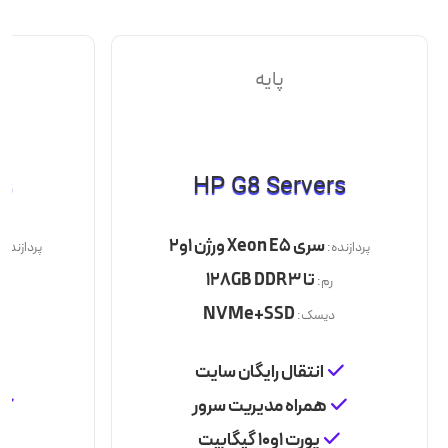
پایه
rs
HP G8 Servers
سری Xeon E5 ورژن 1و2
پردازنده:
پردازنده:
تا 128GB DDR3
رم:
ر
NVMe+SSD
دیسک:
د
انتقال رایگان سایت
همراه مدیریت سرور
پورت 1و10 گیگابیت