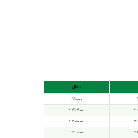
.tech
.restaurant
.
.io
انتقال
89,000
2,362,000
2,
2,705,000
2,
2,307,000
2,