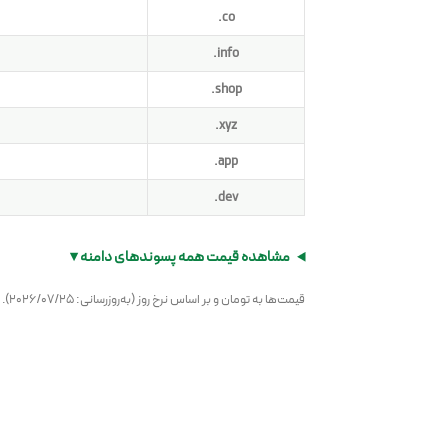
.co
.info
.shop
.xyz
.app
.dev
مشاهده قیمت همه پسوندهای دامنه ▾
قیمت‌ها به تومان و بر اساس نرخ روز (به‌روزرسانی: 2026/07/25). ردیف‌های «ویژه سال اول»، قیمت تخفیف‌خورده ثبت اولیه است. برای ثبت به