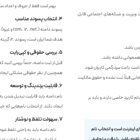
بهتر است فقط از حروف و اعداد سا
ت ویزیت و شبکه‌های اجتماعی قابل
۴. انتخاب پسوند مناسب
پسوند دامنه
هدف شما ایران است، پسوند
.ir
گزینه 
ردن باشد.
۵. بررسی حقوقی و کپی‌رایت
 همخوانی داشته باشد.
قبل از ثبت دامنه، حتماً بررسی کنید 
 است باعث سردرگمی کاربران شود.
همچنین از نظر حقوقی مشکلی ایجاد 
خابی قبلاً ثبت نشده و حقوق مالکیت
۶. قابلیت برندینگ و توسعه
نام دامنه باید قابلیت تبدیل شدن ب
یج مانند .com، .ir یا .net هر کدام کاربرد خاصی دارند و باید بر
ایجاد نکند. از انتخاب نام‌هایی ک
۷. سهولت تلفظ و نوشتار
 اینترنت است و انتخاب نام
نام دامنه باید به راحتی تلفظ شو
اشته باشد. با دقت و تحقیق
از کلماتی استفاده کنید که اشتباه