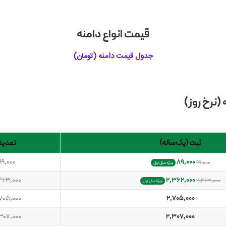
academy
.ai
.li
قیمت انواع دامنه
جدول قیمت دامنه (تومان)
(نرخ روز)
ثبت (یک‌ساله)
تمدید
99,000
89,000
99,000
ویژه سال اول
463,000
2,362,000
2,463,000
ویژه سال اول
705,000
2,705,000
307,000
2,307,000