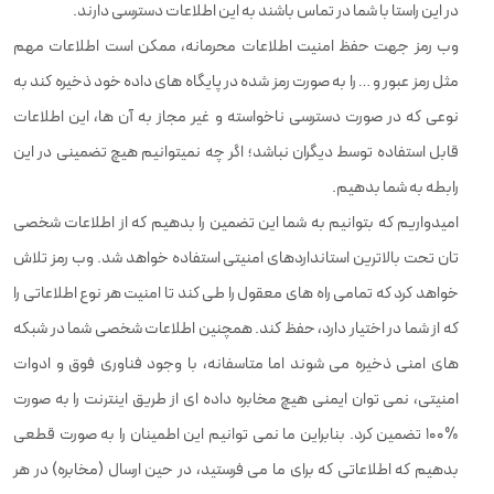
در این راستا با شما در تماس باشند به این اطلاعات دسترسی دارند.
وب رمز جهت حفظ امنیت اطلاعات محرمانه، ممکن است اطلاعات مهم
مثل رمز عبور و … را به صورت رمز شده در پایگاه های داده خود ذخیره کند به
نوعی که در صورت دسترسی ناخواسته و غیر مجاز به آن ها، این اطلاعات
قابل استفاده توسط دیگران نباشد؛ اگر چه نمیتوانیم هیچ تضمینی در این
رابطه به شما بدهیم.
امیدواریم كه بتوانیم به شما این تضمین را بدهیم كه از اطلاعات شخصی
تان تحت بالاترین استانداردهای امنیتی استفاده خواهد شد. وب رمز تلاش
خواهد كرد كه تمامی راه های معقول را طی كند تا امنیت هر نوع اطلاعاتی را
كه از شما در اختیار دارد،‌ حفظ كند. همچنین اطلاعات شخصی شما در شبكه
های امنی ذخیره می شوند اما متاسفانه،‌ با وجود فناوری فوق و ادوات
امنیتی، نمی توان ایمنی هیچ مخابره داده ای از طریق اینترنت را به صورت
%100 تضمین كرد. بنابراین ما نمی توانیم این اطمینان را به صورت قطعی
بدهیم كه اطلاعاتی كه برای ما می فرستید،‌ در حین ارسال (مخابره) در هر