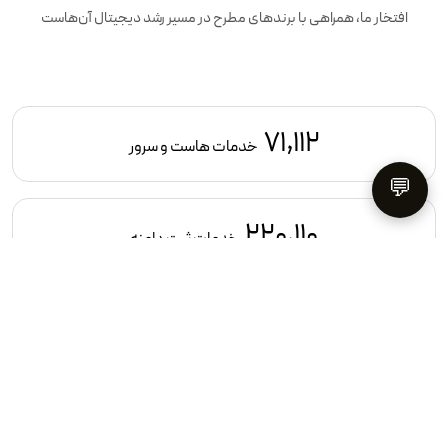
افتخار ما، همراهی با برندهای مطرح در مسیر رشد دیجیتال آن‌هاست
71,112
خدمات هاست و سرور
💬
220,110
خدمات ثبت دامنه
461
پروژه طراحی سایت
155
پروژه سئو سایت