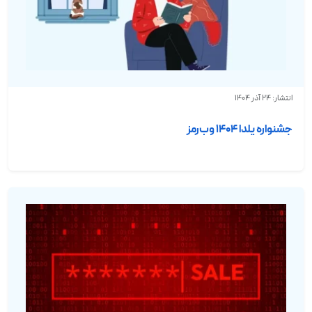
انتشار: 24 آذر 1404
جشنواره یلدا 1404 وب‌رمز