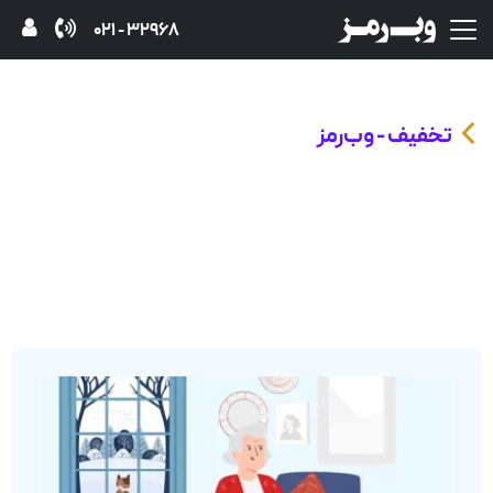
32968 - 021
تخفیف - وب‌رمز