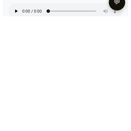
💬
آقای مهندس طالب زاده
مدیر مجموعه مهاجرتی - تحصیلی "کانادا از ایران"