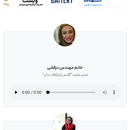
خانم مهندس درفشی
مدیر سایت "آژانس ارتباطات دان"