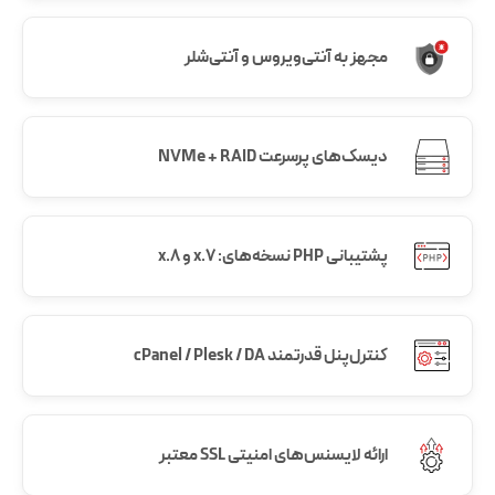
مجهز به آنتی‌ویروس و آنتی‌شلر
دیسک‌های پرسرعت NVMe + RAID
پشتیبانی PHP نسخه‌های: 7.x و 8.x
کنترل‌پنل قدرتمند cPanel / Plesk / DA
ارائه لایسنس‌های امنیتی SSL معتبر