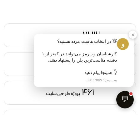
71,112
✕
خدمات هاست و سرور
و
کارشناسان وب‌رمز می‌توانند در کمتر از ۱ 
220,110
خدمات ثبت دامنه
👇 همینجا پیام دهید
وب رمز · Just now
461
پروژه طراحی سایت
💬
155
پروژه سئو سایت