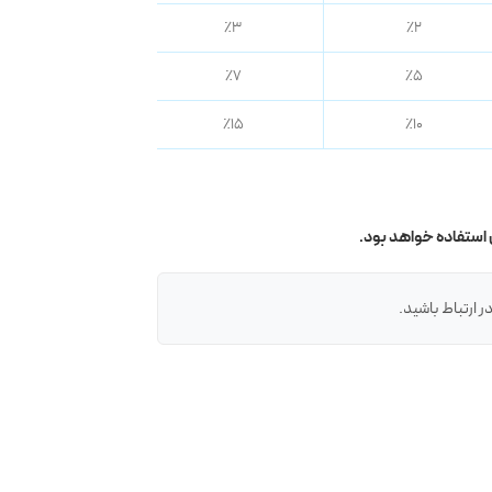
٪۴
٪۳
٪۲
٪۹
٪۷
٪۵
٪۲۰
٪۱۵
٪۱۰
 استفاده خواهد بود.
 ارتباط باشید.