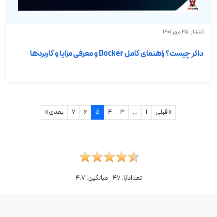
انتشار: 25 مهر 1401
داکر چیست؟ راهنمای کامل Docker و معرفی مزایا و کاربردها
« قبلی
1
…
3
4
5
6
7
بعدی »
تعدادآرا:
47
- میانگین:
4.7