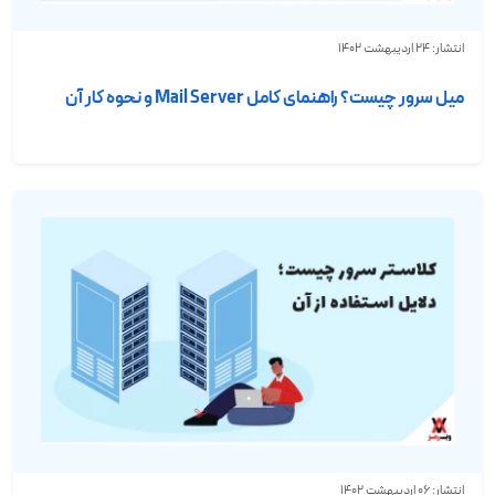
انتشار: 24 اردیبهشت 1402
میل سرور چیست؟ راهنمای کامل Mail Server و نحوه کار آن
انتشار: 06 اردیبهشت 1402