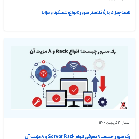
همه‌چیز دربارهٔ کلاستر سرور: انواع، عملکرد و مزایا
انتشار: 19 فروردین 1402
رک سرور چیست؟ معرفی انواع Server Rack و ۸ مزیت آن