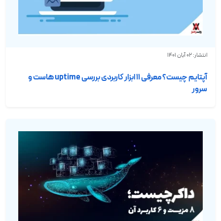
انتشار: 02 آبان 1401
آپتایم چیست؟ معرفی ۱۱ ابزار کاربردی بررسی uptime هاست و
سرور