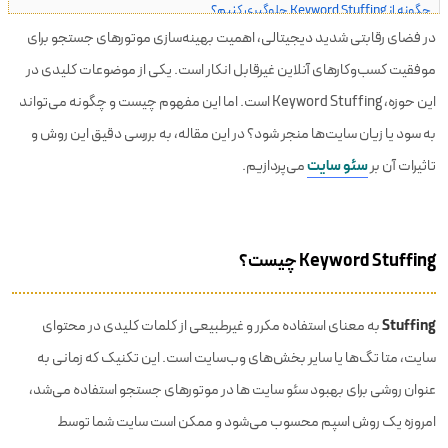
چگونه از Keyword Stuffing جلوگیری کنیم؟
در فضای رقابتی شدید دیجیتالی، اهمیت بهینه‌سازی موتورهای جستجو برای
از کجا بفهیمم یک صفحه شامل جریمه کیورد استافینگ شد ؟
موفقیت کسب‌وکارهای آنلاین غیرقابل انکار است. یکی از موضوعات کلیدی در
جمع‌بندی
این حوزه، Keyword Stuffing است. اما این مفهوم چیست و چگونه می‌تواند
سوالات متداول
به سود یا زیان سایت‌ها منجر شود؟ در این مقاله، به بررسی دقیق این روش و
سئو سایت
تاثیرات آن بر
می‌پردازیم.
Keyword Stuffing چیست؟
Stuffing
به معنای استفاده مکرر و غیرطبیعی از کلمات کلیدی در محتوای
سایت، متا تگ‌ها یا سایر بخش‌های وب‌سایت است. این تکنیک که زمانی به
عنوان روشی برای بهبود سئو سایت ها در موتورهای جستجو استفاده می‌شد،
امروزه یک روش اسپم محسوب می‌شود و ممکن است سایت شما توسط