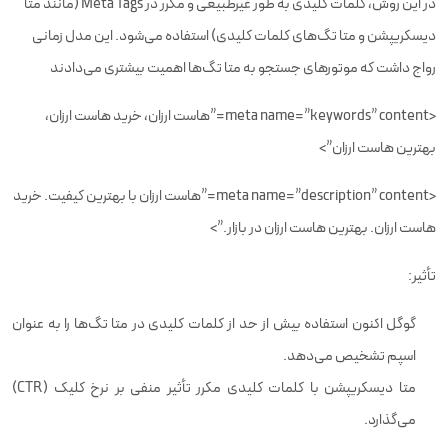
در این روش، کلمات کلیدی به طور غیرطبیعی و مکرر در Meta Tags (مانند متا
دیسکریپشن و متا تگ‌های کلمات کلیدی) استفاده می‌شود. این مدل زمانی
رواج داشت که موتورهای جستجو به متا تگ‌ها اهمیت بیشتری می‌دادند
<meta name=”keywords” content=”هاست ارزان، خرید هاست ارزان،
بهترین هاست ارزان”>
<meta name=”description” content=”هاست ارزان با بهترین کیفیت. خرید
هاست ارزان. بهترین هاست ارزان در بازار.”>
تأثیر:
گوگل اکنون استفاده بیش از حد از کلمات کلیدی در متا تگ‌ها را به عنوان
اسپم تشخیص می‌دهد.
متا دیسکریپشن با کلمات کلیدی مکرر تأثیر منفی بر نرخ کلیک (CTR)
می‌گذارد.