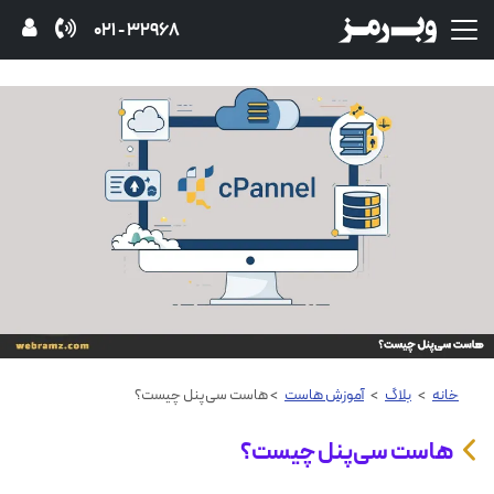
32968 - 021
خانه
>
بلاگ
>
آموزش هاست
> هاست سی‌پنل چیست؟
هاست سی‌پنل چیست؟