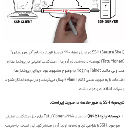
SSH (Secure Shell) در اوایل دهه 1990 توسط فردی به نام “تونس لیندن”
(Tatu Ylönen) توسعه داده شد. در آن زمان، مشکلات امنیتی در پروتکل‌های
متداولی مانند Telnet و rlogin به وضوح مشهود بود، زیرا این پروتکل‌ها
اطلاعات را به صورت متنی (Plain Text) ارسال می‌کردند و در نتیجه امکان شنود
و سرقت اطلاعات وجود داشت.
تاریخچه SSH به طور خلاصه به صورت زیر است:
توسعه اولیه (1995)
: در سال 1995، Tatu Ylönen برای حل مشکلات امنیتی
موجود، SSH را طراحی کرد و نسخه اولیه آن را منتشر کرد. این نسخه به سرعت