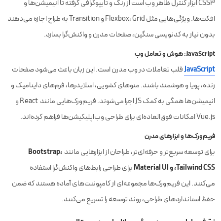
CSS3 ابزار کنترل ظاهر وب است از رنگ و تایپوگرافی گرفته تا انیمیشن‌ها و
افکت‌ها. ویژگی‌هایی مثل Flexbox، Grid و Transition به طراح اجازه می‌دهند
بدون نیاز به کدنویسی سنگین، صفحات مدرن و واکنش‌گرا بسازد.
JavaScript: هوش و تعامل وب
JavaScript
قلب تعاملات در وب مدرن است. این زبان باعث می‌شود صفحات
زنده، پویا و هوشمند باشند. منوهای کشویی، اسلایدرها، فرم‌های داینامیک و
انیمیشن‌ها همگی به کمک JS اجرا می‌شوند. فریم‌ورک‌هایی مانند React و
Vue.js امکانات فوق‌العاده‌ای برای طراحی وب‌اپلیکیشن‌ها فراهم کرده‌اند.
فریم‌ورک‌ها و ابزارهای مدرن
Bootstrap،
برای توسعه سریع‌تر و حرفه‌ای‌تر، طراحان از ابزارهایی مانند
Tailwind CSS، و Material UI
برای طراحی رابط‌های واکنش‌گرا استفاده
می‌کنند. این فریم‌ورک‌ها مجموعه‌ای از کامپوننت‌های آماده هستند که ضمن
حفظ استانداردهای طراحی، روند توسعه را تسریع می‌کنند.