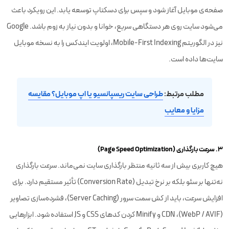
صفحه‌ی موبایل آغاز شود و سپس برای دسکتاپ توسعه یابد. این رویکرد باعث
می‌شود سایت روی هر دستگاهی سریع، خوانا و بدون نیاز به زوم باشد. Google
نیز در الگوریتم Mobile-First Indexing، اولویت ایندکس را به نسخه موبایل
سایت‌ها داده است.
مطلب مرتبط:
طراحی سایت ریسپانسیو یا اپ موبایل؟ مقایسه
مزایا و معایب
۳. سرعت بارگذاری (Page Speed Optimization)
هیچ کاربری بیش از سه ثانیه منتظر بارگذاری سایت نمی‌ماند. سرعت بارگذاری
نه‌تنها بر سئو بلکه بر نرخ تبدیل (Conversion Rate) تأثیر مستقیم دارد. برای
افزایش سرعت، باید از کش سمت سرور (Server Caching)، فشرده‌سازی تصاویر
(WebP / AVIF)، CDN و Minify کردن کدهای CSS و JS استفاده شود. ابزارهایی