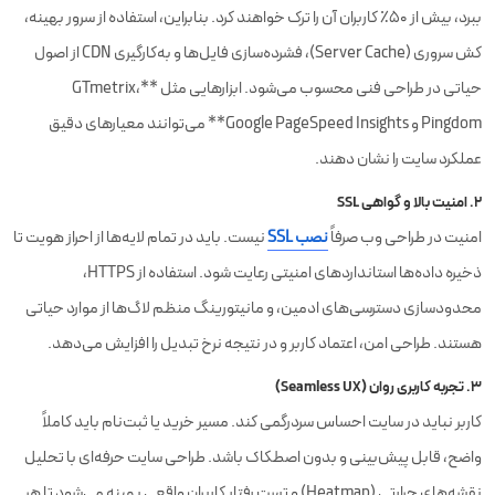
ببرد، بیش از ۵۰٪ کاربران آن را ترک خواهند کرد. بنابراین، استفاده از سرور بهینه،
کش سروری (Server Cache)، فشرده‌سازی فایل‌ها و به‌کارگیری CDN از اصول
حیاتی در طراحی فنی محسوب می‌شود. ابزارهایی مثل **GTmetrix،
Pingdom و Google PageSpeed Insights** می‌توانند معیارهای دقیق
عملکرد سایت را نشان دهند.
۲. امنیت بالا و گواهی SSL
امنیت در طراحی وب صرفاً
نصب SSL
نیست. باید در تمام لایه‌ها از احراز هویت تا
ذخیره داده‌ها استانداردهای امنیتی رعایت شود. استفاده از HTTPS،
محدودسازی دسترسی‌های ادمین، و مانیتورینگ منظم لاگ‌ها از موارد حیاتی
هستند. طراحی امن، اعتماد کاربر و در نتیجه نرخ تبدیل را افزایش می‌دهد.
۳. تجربه کاربری روان (Seamless UX)
کاربر نباید در سایت احساس سردرگمی کند. مسیر خرید یا ثبت‌نام باید کاملاً
واضح، قابل پیش‌بینی و بدون اصطکاک باشد. طراحی سایت حرفه‌ای با تحلیل
نقشه‌های حرارتی (Heatmap) و تست رفتار کاربران واقعی بهینه می‌شود تا هر