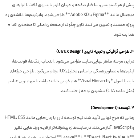
پیش از هر کدنویسی، ساختار صفحه و جریان کاربر باید روی کاغذ یا ابزارهای
دیجیتال مانند **Figma یا Adobe XD** طراحی شود. وایرفریم‌ها، نقشه‌ی راه
پروژه هستند و تعیین می‌کنند کاربر چگونه از صفحه‌ی اصلی تا صفحه‌ی اقدام
هدایت شود.
۳. طراحی گرافیکی و تجربه کاربری (UI/UX Design)
در این مرحله ظاهر نهایی سایت طراحی می‌شود. انتخاب رنگ‌ها، فونت‌ها،
آیکون‌ها و تصاویر همگی بر اساس تحلیل UX انجام می‌گیرد. طراحی حرفه‌ای
باید با اصول *Visual Hierarchy* هم‌خوانی داشته باشد تا مهم‌ترین عناصر
(مثل دکمه CTA) بیشترین توجه را جلب کنند.
۴. توسعه (Development)
زمانی که طرح نهایی تأیید شد، تیم توسعه کار را با زبان‌هایی مانند HTML، CSS
و JavaScript آغاز می‌کند. در سایت‌های پیشرفته‌تر از فریم‌ورک‌هایی نظیر
**React، Next.js، Vue.js** یا **Laravel** استفاده می‌شود. هدف این