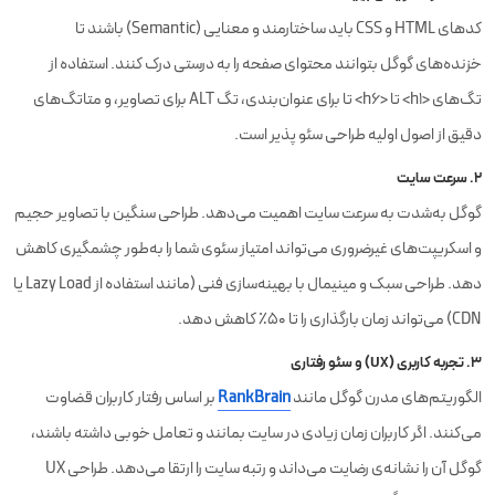
کدهای HTML و CSS باید ساختارمند و معنایی (Semantic) باشند تا
خزنده‌های گوگل بتوانند محتوای صفحه را به درستی درک کنند. استفاده از
تگ‌های <h1> تا <h6> تا برای عنوان‌بندی، تگ ALT برای تصاویر، و متاتگ‌های
دقیق از اصول اولیه طراحی سئو پذیر است.
۲. سرعت سایت
گوگل به‌شدت به سرعت سایت اهمیت می‌دهد. طراحی سنگین با تصاویر حجیم
و اسکریپت‌های غیرضروری می‌تواند امتیاز سئوی شما را به‌طور چشمگیری کاهش
دهد. طراحی سبک و مینیمال با بهینه‌سازی فنی (مانند استفاده از Lazy Load یا
CDN) می‌تواند زمان بارگذاری را تا ۵۰٪ کاهش دهد.
۳. تجربه کاربری (UX) و سئو رفتاری
الگوریتم‌های مدرن گوگل مانند
RankBrain
بر اساس رفتار کاربران قضاوت
می‌کنند. اگر کاربران زمان زیادی در سایت بمانند و تعامل خوبی داشته باشند،
گوگل آن را نشانه‌ی رضایت می‌داند و رتبه سایت را ارتقا می‌دهد. طراحی UX