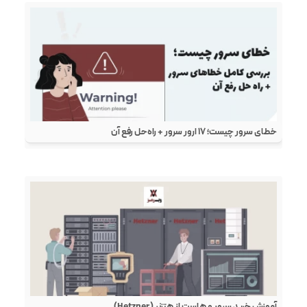
خطای سرور چیست؛ ۱۷ ارور سرور + راه‌حل رفع آن
آموزش خرید سرور و هاست از هتزنر (Hetzner)