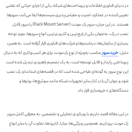
در دنیای فناوری اطلاعات و زیرساخت‌های شبکه، یکی از اجزای حیاتی که نقشی
کاربردهای تخصصی در هوش مصنوعی، یادگیری ماشین و پردازش‌های سنگین
تعیین‌کننده در عملکرد، امنیت و مقیاس‌پذیری سیستم‌ها ایفا می‌کند، سرورها
امنیت شبکه و فایروال‌های سازمانی
هستند. در این میان، سرور رک مونت (Rack Mount Server) یا سرور قابل
سرورهای رسانه‌ای و استریم محتوا
نصب در رک، به‌عنوان یکی از رایج‌ترین و کاربردی‌ترین انواع سرورها، مورد توجه
بسیاری از سازمان‌ها، دیتاسنترها و شرکت‌های فناوری قرار گرفته است. به همین
جایگاه سرور رک‌مونت در آینده زیرساخت‌های IT
دلیل،
خرید سرور
مناسب به‌ویژه از نوع رک‌مونت برای هر کسب‌وکاری که به دنبال
جمع‌بندی
زیرساختی پایدار و قابل توسعه است، به یک تصمیم راهبردی تبدیل شده است.
این نوع سرور به گونه‌ای طراحی شده است که در قفسه‌های استاندارد رک نصب
شود و بتوان آن را در کنار سایر تجهیزات شبکه مانند سوئیچ‌ها، روترها و
دستگاه‌های ذخیره‌سازی قرار داد.
در این مقاله قصد داریم با رویکردی تحلیلی و تخصصی، به معرفی کامل سرور
رک مونت بپردازیم. همچنین ویژگی‌ها، مزایا، کاربردها، تفاوت آن با سایر انواع