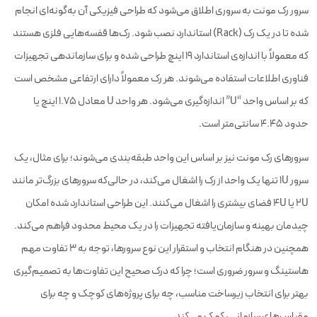
سرور رک مونت به سروری اطلاق می‌شود که طراحی فیزیکی آن به‌گونه‌ای انجام
شده تا در یک رک (Rack) استاندارد نصب شود. رک‌ها قفسه‌هایی فلزی هستند
که معمولاً با اندازه‌ی استاندارد ۱۹ اینچ طراحی شده و برای سازماندهی تجهیزات
فناوری اطلاعات استفاده می‌شوند. هر رک معمولاً دارای ارتفاعی مشخص است
که بر اساس واحد “U” اندازه‌گیری می‌شود. هر واحد U معادل ۱.۷۵ اینچ یا
حدود ۴.۴۵ سانتی‌متر است.
سرورهای رک مونت نیز بر اساس این واحد طبقه‌بندی می‌شوند؛ برای مثال، یک
سرور ۱U تنها یک واحد از رک را اشغال می‌کند، در حالی‌که سرورهای بزرگ‌تر مانند
۲U یا ۴U فضای بیشتری را اشغال می‌کنند. این طراحی استاندارد شده امکان
چیدمان بهینه و سازمان‌یافته تجهیزات را در یک محیط محدود فراهم می‌کند.
همچنین در هنگام انتخاب و استقرار این نوع سرورها، توجه به ۳ تفاوت مهم
هاستینگ و سرور ضروری است؛ چرا که درک صحیح این تفاوت‌ها به تصمیم‌گیری
بهتر برای انتخاب زیرساخت مناسب، چه برای پروژه‌های کوچک و چه برای
مقیاس‌های سازمانی، کمک می‌کند.