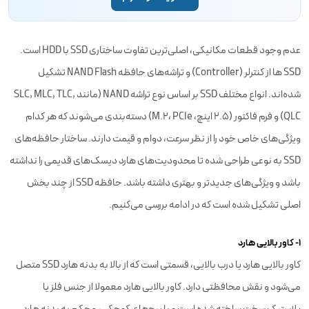
عدم وجود قطعات مکانیکی، اصلی‌ترین تفاوت ساختاری SSD با HDD است.
SSD ها از کنترلر (Controller) و تراشه‌های حافظه NAND Flash تشکیل
شده‌اند. انواع مختلف SSD بر اساس نوع تراشه NAND (مانند SLC, MLC, TLC,
QLC) و فرم فاکتور (2.5 اینچ، M.2، PCIe) دسته‌بندی می‌شوند که هر کدام
ویژگی‌های خاص خود را از نظر سرعت، دوام و قیمت دارند. ساختار حافظه‌های
SSD به نوعی طراحی شده تا محدودیت‌های هارد دیسک‌های قدیمی را نداشته
باشد و ویژگی‌های جدیدتر و بهتری داشته باشد. حافظه SSD از چند بخش
اصلی تشکیل شده است که در ادامه بررسی می‌کنیم.
۱- کاور بالایی هارد
کاور بالایی هارد یا درب بالایی، قسمتی است که از بالا به بدنه هارد SSD متصل
می‌شود و نقش محافظتی دارد. کاور بالایی هارد معمولا از جنس فلز یا
پلاستیک سخت ساخته شده است و با پیچ‌های کوچکی، محکم به بدنه هارد