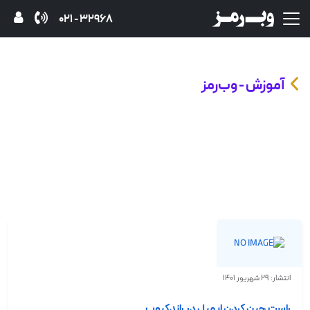
32968 - 021
آموزش - وب‌رمز
انتشار: 29 شهریور 1401
راست چین کردن ایمیل در راندکیوب