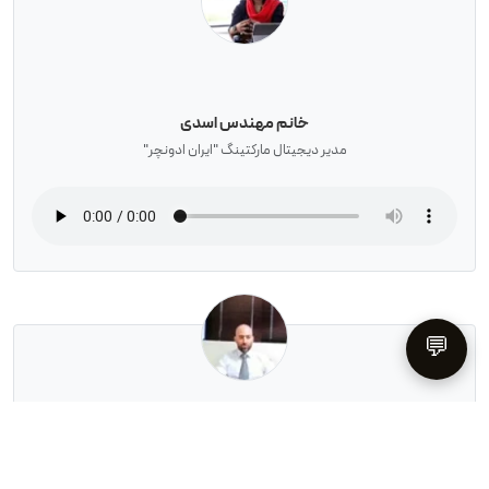
خانم مهندس اسدی
مدیر دیجیتال مارکتینگ "ایران ادونچر"
💬
آقای مهندس منظمی
مدیر "هلدینگ گام"