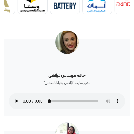
خانم مهندس درفشی
مدیر سایت "آژانس ارتباطات دان"