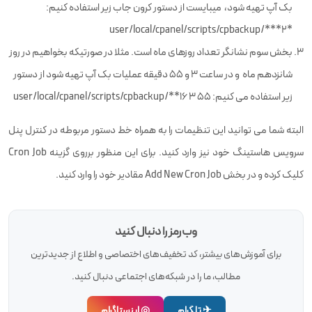
بک آپ تهیه شود، میبایست از دستور کرون جاب زیر استفاده کنیم:
*user/local/cpanel/scripts/cpbackup/***2
بخش سوم نشانگر تعداد روزهای ماه است. مثلا در صورتیکه بخواهیم در روز
شانزدهم ماه و در ساعت ۳ و ۵۵ دقیقه عملیات بک آپ تهیه شود از دستور
زیر استفاده می کنیم: user/local/cpanel/scripts/cpbackup/**16 3 55
البته شما می توانید این تنظیمات را به همراه خط دستور مربوطه در کنترل پنل
سرویس هاستینگ خود نیز وارد کنید. برای این منظور برروی گزینه Cron Job
کلیک کرده و در بخش Add New Cron Job مقادیر خود را وارد کنید.
وب‌رمز را دنبال کنید
برای آموزش‌های بیشتر، کد تخفیف‌های اختصاصی و اطلاع از جدیدترین
مطالب، ما را در شبکه‌های اجتماعی دنبال کنید.
✈ تلگرام
◎ اینستاگرام