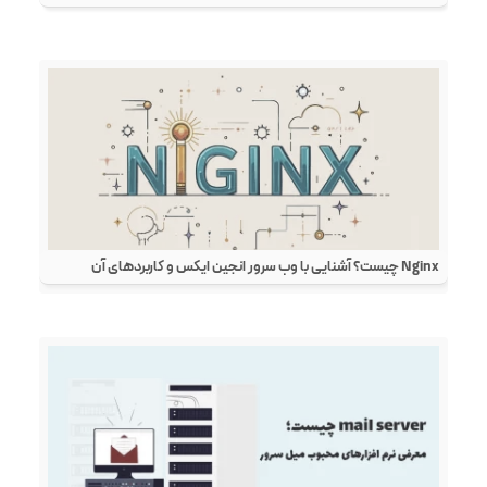
Nginx چیست؟ آشنایی با وب سرور انجین ایکس و کاربردهای آن