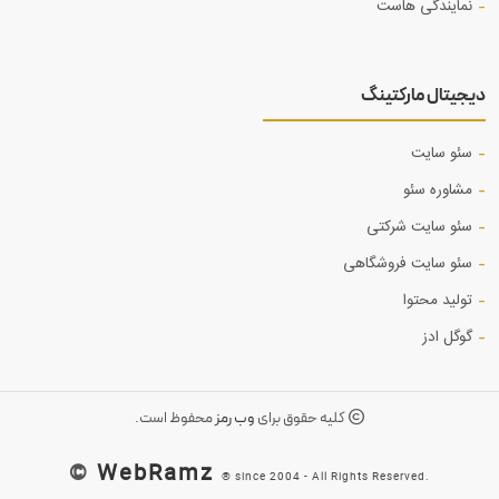
نمایندگی هاست
دیجیتال مارکتینگ
سئو سایت
مشاوره سئو
سئو سایت شرکتی
سئو سایت فروشگاهی
تولید محتوا
گوگل ادز
کلیه حقوق برای
وب رمز
محفوظ است.
©
WebRamz
® since 2004 - All Rights Reserved.