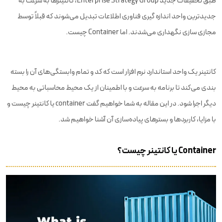
طبق تحقیقات جدید Enterprise Strategy Group، کانتینرها به سرعت به
مقایسه کانتینرها و ماشین‌های مجازی
جدیدترین واحد اندازه گیری فناوری اطلاعات تبدیل می‌شوند که قبلاً توسط
مقایسه Container Images با کانتینرها
مجازی سازی نگهداری می‌شدند. اما Container چیست.
استانداردهای کانتینرها چه چیزهایی هستند؟
ارتباط docker و Kubernetes با کانتینرها چگونه است؟
کانتینر یک واحد استاندارد نرم افزار است که کد و تمام وابستگی‌های آن را بسته
کانتینرهای کلود چه نوع کانتینرهایی هستند؟
بندی می‌کند تا برنامه به سرعت و با اطمینان از یک محیط محاسباتی به محیط
دیگر اجرا شود. در این مقاله به شما خواهیم گفت container یا کانتینر چیست و
امنیت container
با مزایا، کاربردها و بسترهای پیاده‌سازی آن آشنا خواهیم شد.
کلام آخر
Container یا کانتینر چیست؟