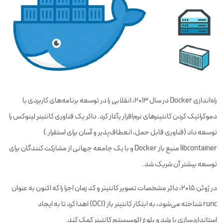
راه‌اندازی Docker در سال 2013، انقلابی را در توسعه برنامه‌های کاربردی با
دموکراتیک کردن کانتینرهای نرم‌افزار یآغاز کرد. داکر یک فناوری کانتینر لینوکس را
توسعه داد (فناوری قابل حمل، انعطاف‌پذیر و آسان برای استقرار.)
libcontainer منبع باز Docker و با یک جامعه جهانی از مشارکت کنندگان برای
توسعه بیشتر آن شریک شد.
در ژوئن 2015، داکر مشخصات تصویر کانتینر و کد زمان اجرا را که اکنون به عنوان
runc شناخته می‌شود، به ابتکار کانتینر باز (OCI) اهدا کرد تا به ایجاد
استانداردسازی با رشد و بلوغ اکوسیستم کانتینر کمک کند.