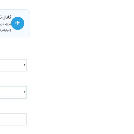
اند دراپ را به‌منظو
کانال ت
✈
برای در
وب‌رمز ب