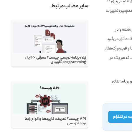
ی قدیمی‌تری که
 همچنین تغییرات
بدیل شده و در
ه قرار می‌گیرد.
 و فریم‌ورک‌های
ا شامل NumPy، Pandas، TensorFlow، Django و Flask هستند که هر یک در
و برنامه‌های
 در تلگرام