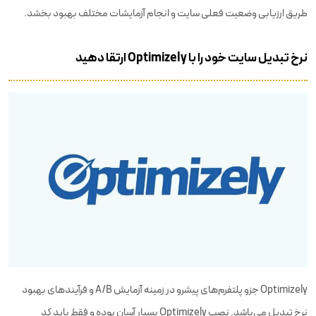
طریق ارزیابی وضعیت فعلی سایت و انجام آزمایشات مختلف بهبود بخشد.
نرخ تبدیل سایت خود را با Optimizely ارتقا دهید
Optimizely جزو پلتفرم‌های پیشرو در زمینه آزمایش A/B و فرآیند‌های بهبود
نرخ تبدیل می‌باشد. نصب Optimizely بسیار آسان بوده و فقط باید کد