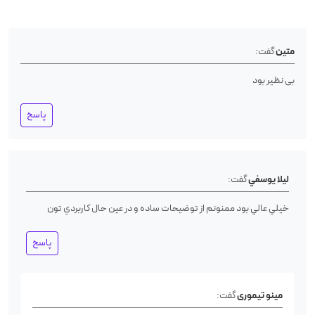
متین
گفت:
بی نظیر بود
پاسخ
ليلا يوسفي
گفت:
خيلي عالي بود ممنونم از توضيحات ساده و در عين حال كاربردي تون
پاسخ
مینو تیموری
گفت: