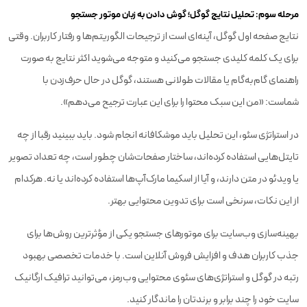
مرحله سوم: تحلیل نتایج گوگل؛ گوش دادن به زبان موتور جستجو
نتایج صفحه اول گوگل، آینه‌ای است از ترجیحات الگوریتم‌ها و رفتار کاربران. وقتی
برای یک کلمه کلیدی جستجو می‌کنید و متوجه می‌شوید اکثر نتایج به صورت
راهنمای گام‌به‌گام یا مقالات طولانی هستند، گوگل در حال حرف‌زدن با
شماست: «من این سبک محتوا را برای این عبارت ترجیح می‌دهم».
در استراتژی سئو، این تحلیل باید موشکافانه انجام شود. باید ببینید رقبا از چه
تایتل‌هایی استفاده کرده‌اند، ساختار صفحات‌شان چطور است، چه تعداد تصویر
یا ویدئو در متن دارند، و آیا از اسکیما مارک‌آپ‌ها استفاده کرده‌اند یا نه. هرکدام
از این نکات، سرنخی است برای تدوین محتوایی بهتر.
بهینه‌سازی وب‌سایت برای موتورهای جستجو یکی از مؤثرترین روش‌ها برای
جذب کاربران هدف و افزایش فروش آنلاین است. با خدمات تخصصی بهبود
رتبه در گوگل و استراتژی‌های سئوی محتوایی وب‌رمز، می‌توانید ترافیک ارگانیک
سایت خود را چند برابر و برندتان را ماندگار کنید.