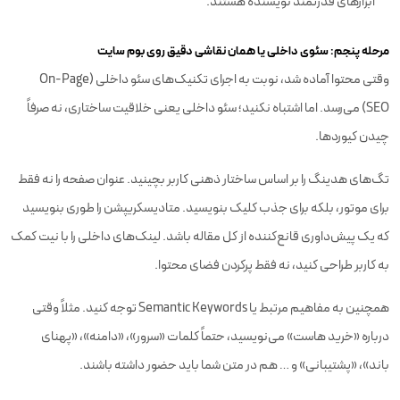
ابزارهای قدرتمند نویسنده هستند.
مرحله پنجم: سئوی داخلی یا همان نقاشی دقیق روی بوم سایت
وقتی محتوا آماده شد، نوبت به اجرای تکنیک‌های سئو داخلی (On-Page
SEO) می‌رسد. اما اشتباه نکنید؛ سئو داخلی یعنی خلاقیت ساختاری، نه صرفاً
چیدن کیوردها.
تگ‌های هدینگ را بر اساس ساختار ذهنی کاربر بچینید. عنوان صفحه را نه فقط
برای موتور، بلکه برای جذب کلیک بنویسید. متادیسکریپشن را طوری بنویسید
که یک پیش‌داوری قانع‌کننده از کل مقاله باشد. لینک‌های داخلی را با نیت کمک
به کاربر طراحی کنید، نه فقط پرکردن فضای محتوا.
همچنین به مفاهیم مرتبط یا Semantic Keywords توجه کنید. مثلاً وقتی
درباره «خرید هاست» می‌نویسید، حتماً کلمات «سرور»، «دامنه»، «پهنای
باند»، «پشتیبانی» و … هم در متن شما باید حضور داشته باشند.