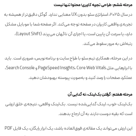
مرحله ششم: طراحی تجربه کاربری؛ محتوا تنها نیست
در سال ۲۰۲۵، استراتژی سئو بدون UX معنایی ندارد. گوگل دقیق‌تر از همیشه به
تجربه‌ی واقعی کاربران در صفحه توجه می‌کند. اگر صفحه شما با موبایل مشکل
دارد، یا سرعت آن پایین است، یا اجزای آن ناگهان می‌پرند (Layout Shift)،
رتبه‌اش به مرور سقوط می‌کند.
در این مرحله، همکاری تیم سئو با طراح سایت و برنامه‌نویس، ضروری است. باید
با ابزارهایی مثل PageSpeed Insights، Core Web Vitals و Search Console،
عملکرد صفحات را رصد کنید و به‌صورت پیوسته بهبودشان دهید.
مرحله هفتم: گرفتن بک‌لینک، نه گدایی آن
بک‌لینک خوب، لینک گدایی‌شده نیست. بک‌لینک واقعی، نتیجه‌ی خلق ارزشی
است که بقیه دوست دارند به آن ارجاع بدهند.
این ارزش می‌تواند یک مقاله‌ی فوق‌العاده باشد، یک ابزار رایگان، یک فایل PDF