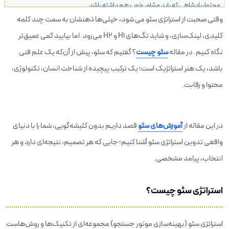
محتوا، پادشاهی که باید مشاور خوب هم داشته باشد
وقتی صحبت از استراتژی سئو می شود، خیلی‌ها ذهنشان به سمت چند کلمه
لینک سازی داخلی یا خارجی؟ کدام اولویت بالاتری دارد؟
کلیدی، لینک‌سازی، و شاید تگ‌های H1 و H2 می‌رود. اما بیایید کمی عمیق‌تر
تجربه کاربری (UX)؛ سئو را انسان‌محور کنید
نگاه کنیم. در مقاله
سئو چیست
؟ گفتیم که سئو، پیش از آن‌که یک علم فنی
تحلیل و بهینه‌سازی مداوم در استراتژی سئو
باشد، یک هنر استراتژیک است؛ یک ترکیب پیچیده از شناخت انسان، تکنولوژی،
محتوا و رقابت.
چرا باید استراتژی سئو داشته باشیم؟
نحوه تدوین استراتژی سئو حرفه‌ای برای سایت
در این مقاله از
آموزش‌های سئو
قصد داریم بدون کلیشه‌گویی، شما را با دنیای
جمع بندی
واقعی تدوین استراتژی سئو آشنا کنیم؛ جایی که هر تصمیم، نتیجه‌ای دارد و هر
سوالات متداول استراتژی سئو
انتخاب، پیامد مشخصی.
استراتژی سئو چیست؟
استراتژی سئو (بهینه‌سازی موتور جستجو) مجموعه‌ای از تکنیک‌ها و روش‌هاست