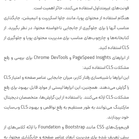
فونت‌های غیرمتداول استفاده می‌کنند، حائز اهمیت است.
هنگام استفاده از محتوای پویا، مانند جاوا اسکریپت و انیمیشن، جایگذاری
مناسب آنها را برای جلوگیری از جابجایی ناخواسته محتوا، در نظر بگیرید. از
کتابخانه‌ها و چارچوب‌های مناسب برای مدیریت محتوای پویا و جلوگیری از
CLS استفاده کنید.
از ابزارهای PageSpeed Insights و Chrome DevTools برای بررسی و رفع
مشکلات CLS استفاده کنید:
این ابزارها با شبیه‌سازی رفتار کاربر، میزان جابجایی عناصر صفحه و امتیاز CLS
را گزارش می‌دهند. همچنین، این ابزارها لیستی از موارد قابل بهبود برای رفع
مشکلات CLS ارائه می‌کنند. با استفاده از این گزارش‌ها، متخصصان دیجیتال
مارکتینگ می‌توانند به طور مستقیم به رفع نواقص و بهبود CLS وب‌سایت
خود بپردازند.
فریم‌ورک‌های CSS مانند Bootstrap و Foundation با ارائه کلاس‌های از
پیش تعریف شده برای مدیریت ابعاد عناصر صفحه و جایگذاری محتوا، به