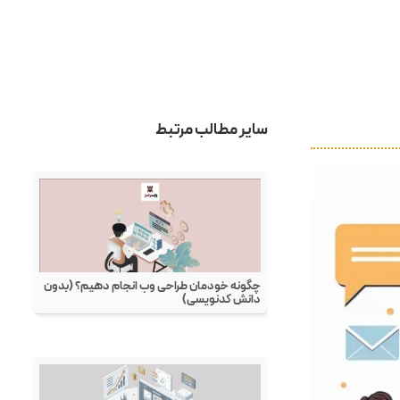
روی صفحات سایت قرار می‌دهید. این رویکرد که گاهی از آن با عنوان “جنبش نو-کد (No-Code Movement)” نیز یاد
هاست چیست؟
یت دانش فنی
طراحی وب چیست؟
سئو چیست؟
پینترست چیست؟
لینکدین چیست؟