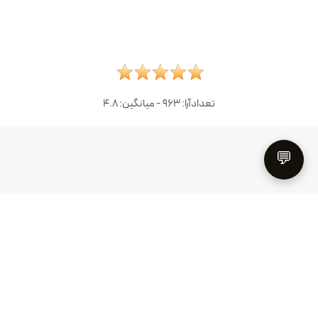
تعدادآرا:
963
- میانگین:
4.8
💬