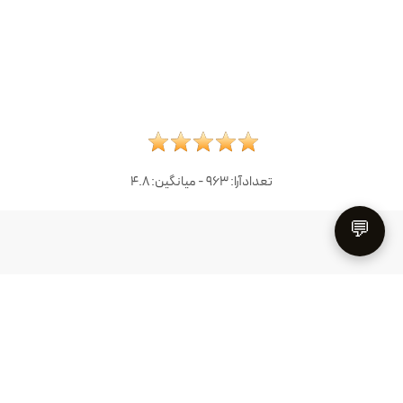
تعدادآرا:
963
- میانگین:
4.8
💬