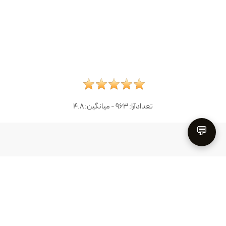
تعدادآرا:
963
- میانگین:
4.8
💬