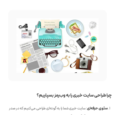
آمار بازديدكنندگان
نصب ابزار حرفه ای سئو
تماس
طراحی بخش اخبار
بهبود
خودكار حجم صفحات
امکان مدیریت کاربران
سامانه چت آنلاین سایت
گالری محصولات
گالری نمونه کارها
چرا طراحی سایت خبری را به وب‌رمز بسپاریم؟
معرفی محصولات و خدمات
سئوی حرفه‌ای
: سایت خبری شما را به گونه‌ای طراحی می‌کنیم که در صدر
صفحه درباره ما و معرفی