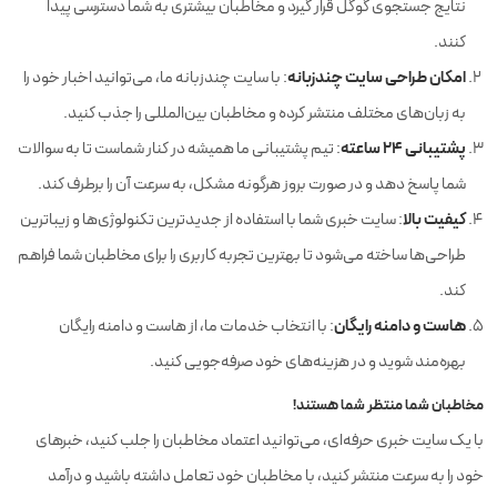
نتایج جستجوی گوگل قرار گیرد و مخاطبان بیشتری به شما دسترسی پیدا
کنند.
نمونه کارهای انجام شده
تماس
امکان طراحی سایت چندزبانه
: با سایت چندزبانه ما، می‌توانید اخبار خود را
امکان ایجاد نظرسنجی
تماس
به زبان‌های مختلف منتشر کرده و مخاطبان بین‌المللی را جذب کنید.
پشتیبانی ۲۴ ساعته
: تیم پشتیبانی ما همیشه در کنار شماست تا به سوالات
آموزش کار با ابزار سئو
تماس
شما پاسخ دهد و در صورت بروز هرگونه مشکل، به سرعت آن را برطرف کند.
طراحی سفارشی لوگو
تماس
کیفیت بالا
: سایت خبری شما با استفاده از جدیدترین تکنولوژی‌ها و زیباترین
طراحی‌ها ساخته می‌شود تا بهترین تجربه کاربری را برای مخاطبان شما فراهم
انواع فرم ثبت اطلاعات کاربران
تماس
کند.
طراحی فرم پذیرش نمایندگی
تماس
هاست و دامنه رایگان
: با انتخاب خدمات ما، از هاست و دامنه رایگان
اضافه کردن زبان دوم سایت
تماس
بهره‌مند شوید و در هزینه‌های خود صرفه‌جویی کنید.
مخاطبان شما منتظر شما هستند!
طراحی فرم استخدام
با یک سایت خبری حرفه‌ای، می‌توانید اعتماد مخاطبان را جلب کنید، خبرهای
اطلاعات کارکنان و چارت سازمانی
خود را به سرعت منتشر کنید، با مخاطبان خود تعامل داشته باشید و درآمد