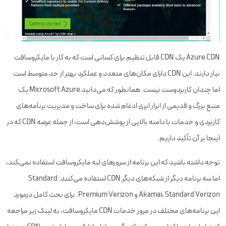
Azure CDN یک CDN قابل تنظیم برای کسانی است که به کار با مایکروسافت
نیاز دارند. این CDN دارای مکان‌های متعدد و عملکرد بهتر از حد متوسط است
اما چندان کاربردوست نیست. همانطور که می‌دانید Microsoft Azure یک
منبع بزرگ و قدیمی از ابزار ابری ادغام شده برای ساخت و مدیریت برنامه‌های
کاربردی و خدمات با دامنه بالایی از پوشش‌دهی است، از جمله عرضه CDN که در
اینجا بر آن تأکید داریم.
توجه داشته باشید که این برنامه از سرورهای لبه مایکروسافت استفاده نمی‌‍کند،
اما سه برنامه دیگر از شبکه‌های دیگر CDN استفاده می‌کنند: Standard
Akamai، Standard Verizon و Premium Verizon. برای بحث کامل درمورد
این برنامه‌های مختلف در مرور خدمات CDN مایکروسافت، به لینک زیر مراجعه