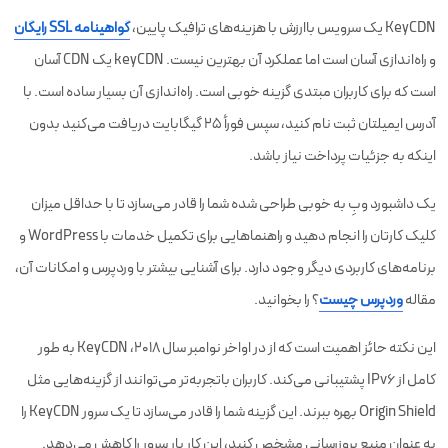
KeyCDN یک سرویس باارزش با هزینه‌های ترافیک پایین،
گواهینامه SSL رایگان
و راه‌اندازی آسان است اما عملکرد آن بهترین نیست. keyCDN یک CDN آسان
است که برای کاربران مبتدی گزینه خوبی است. راه‌اندازی آن بسیار ساده است. با
آدرس ایمیلتان ثبت نام کنید، سپس فورأ 25 گیگابایت دریافت می‌کنید بدون
اینکه به جزئیات پرداخت نیاز باشد.
یک داشبورد وبِ به خوبی طراحی شده شما را قادر می‌سازد تا با حداقل میزان
کلیک کارتان را انجام دهید و راهنماهایی برای تکمیل خدمات با WordPress و
برنامه‌های کاربردی دیگر وجود دارد. برای آشنایی بیشتر با وردپرس و امکانات آن،
مقاله
وردپرس چیست
؟ را بخوانید.
این نکته حائز اهمیت است که از در اواخر نوامبر سال 2018، KeyCDN به طور
کامل از IPv6 پشتیبانی می‌کند. کاربران باتجربه‌تر می‌توانند از گزینه‌هایی مثل
Origin Shield بهره ببرند. این گزینه شما را قادر می‌سازد تا یک سرور KeyCDN را
به عنوان منبع بروزرسانی مشخص کنید، این کار بار سرور را کاهش می‌دهد.