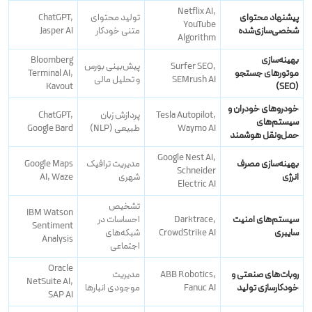
Netflix AI,
پیشنهاد محتوای
تولید محتوای
ChatGPT,
YouTube
شخصی‌سازی‌شده
متنی خودکار
Jasper AI
Algorithm
بهینه‌سازی
Bloomberg
Surfer SEO,
پیش‌بینی بورس
موتورهای جستجو
Terminal AI,
SEMrush AI
و تحلیل مالی
Kavout
(SEO)
خودروهای خودران و
Tesla Autopilot,
پردازش زبان
ChatGPT,
سیستم‌های
Waymo AI
طبیعی (NLP)
Google Bard
حمل‌ونقل هوشمند
Google Nest AI,
بهینه‌سازی مصرف
مدیریت ترافیک
Google Maps
Schneider
انرژی
شهری
AI, Waze
Electric AI
تشخیص
IBM Watson
سیستم‌های امنیت
Darktrace,
احساسات در
Sentiment
سایبری
CrowdStrike AI
شبکه‌های
Analysis
اجتماعی
Oracle
روبات‌های صنعتی و
ABB Robotics,
مدیریت
NetSuite AI,
خودکارسازی تولید
Fanuc AI
موجودی انبارها
SAP AI