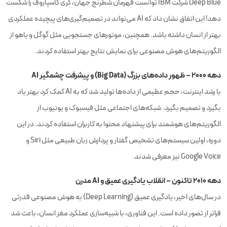
Deep Blue شرکت IBM توانست قهرمان شطرنج جهان، گری کاسپاروف را شکست
دهد! این اتفاق نشان داد که AI می‌تواند در تصمیم‌گیری‌های پیچیده عملکردی
بهتر از انسان داشته باشد. همچنین، موتورهای جستجویی مثل گوگل و یاهو از
الگوریتم‌های هوش مصنوعی برای نمایش نتایج بهتر استفاده کردند.
دهه ۲۰۰۰ – ظهور داده‌های بزرگ (Big Data) و پیشرفت چشمگیر AI
با رشد اینترنت، حجم عظیمی از داده‌ها تولید شد که به AI کمک کرد بهتر یاد
بگیرد و تصمیم بگیرد. شبکه‌های اجتماعی مثل فیسبوک و یوتیوب از
الگوریتم‌های هوشمند برای پیشنهاد محتوا به کاربران استفاده کردند. در این
دوره، اولین سیستم‌های تشخیص گفتار و پردازش زبان طبیعی مثل Siri و
Google Voice نیز معرفی شدند.
دهه ۲۰۱۰ تاکنون – انقلاب یادگیری عمیق و AI مدرن
در سال‌های اخیر، یادگیری عمیق (Deep Learning) به هوش مصنوعی قدرتی
فراتر از تصور داده است. این فناوری، با شبیه‌سازی عملکرد مغز انسان، باعث شد