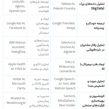
توسعه بازی‌های
Unity ML-
تحلیل داده‌های بزرگ
Tableau AI,
ویدیویی
Agents,
Palantir Foundry
(Big Data)
هوشمند
OpenAI Gym
ایجاد و
ترجمه خودکار و
Google Translate,
بهینه‌سازی
Google Ads AI,
چندزبانه
DeepL
تبلیغات
Facebook AI
دیجیتال
سیستم‌های
IBM Watson
Salesforce
تحلیل رفتار مشتریان
پاسخگویی
Assistant,
Einstein AI,
در خرده‌فروشی
خودکار به
Dialogflow
Algolia AI
مشتریان
DALL·E,
ایجاد هنر دیجیتال با
تحلیل الگوی
Apple Health
Midjourney,
AI
خواب و سلامت
AI, Fitbit AI
Leonardo AI
Google Speech-
بهبود تجربه
Hotjar AI,
تحلیل صوت و
to-Text, IBM
کاربری (UX) در
Microsoft
تشخیص صدا
Watson Speech
وب‌سایت‌ها
Clarity
اتوماسیون و
Siemens
مدیریت و
Woebot AI,
بهینه‌سازی
MindSphere,
پیش‌بینی
Mindstrong AI
فرآیندهای صنعتی
Blue Yonder
بیماری‌های روانی