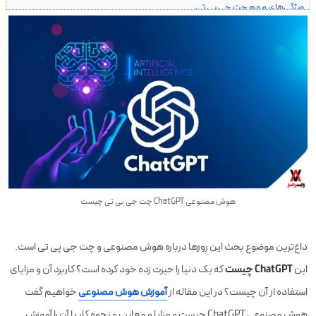
ویژگی‌های مهم چت جی پی تی
مزایای ChatGPT
معایب ChatGPT
آیا باید نگران ChatGPT بود؟
سوالاتی که ChatGPT پاسخ نمی‌دهد
نحوه ثبت نام در ChatGPT
جمع بندی
هوش مصنوعی ChatGPT چت جی بی تی چیست
سوالات متداول ChatGPT
داغ‌ترین موضوع بحث این روزها درباره هوش مصنوعی و چت جی پی تی است.
ChatGPT چیست
این
که یک دنیا را حیرت زده خود کرده است؟ کاربرد آن و مزایای
استفاده از آن چیست؟ در این مقاله از
آموزش هوش مصنوعی
خواهیم گفت
هوش مصنوعی ChatGPT چیست و مزایا و معایب و نحوه کار با آن را آموزش