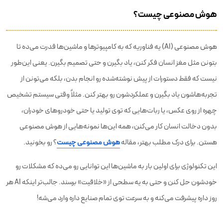
هوش مصنوعی چیست؟
هوش مصنوعی (AI) یه فناوریه که به کامپیوترها و ماشین‌ها قدرت می‌ده تا
بتونن مثل مغز انسان فکر کنن، یاد بگیرن و حتی تصمیم بگیرن. یعنی این‌طور
نیست که فقط دستورات از پیش نوشته‌شده رو انجام بدن، بلکه می‌تونن از
تجربه‌هاشون یاد بگیرن و عملکردشون رو بهتر کنن. مثلاً وقتی سیستم تشخیص
چهره از روی عکس، یا ربات‌هایی که توی تولید یا حتی خودروهای خودران،
بدون دخالت انسان کار می‌کنن، همه این‌ها نمونه‌هایی از هوش مصنوعی
هستن. برای درک مطلب بهتر، مقاله
هوش مصنوعی چیست
؟ رو بخونید.
این تکنولوژی برای اولین بار به ماشین‌ها این توانایی رو می‌ده که مشکلات رو
خودشون حل کنن و حتی به یه سطحی از «خلاقیت» برسند. جالب‌تر اینکه AI هر
روز داره پیشرفت می‌کنه و به سرعت توی تمام صنایع داره وارد می‌شه!