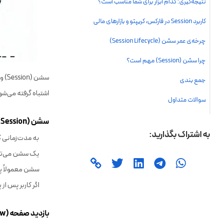
اشتباه گرفته می‌شو
سشن (Session):
به مدت‌زمانی ک
یک سشن می‌توا
سشن معمولاً پس از مدت‌ز
اگر کاربر پس ا