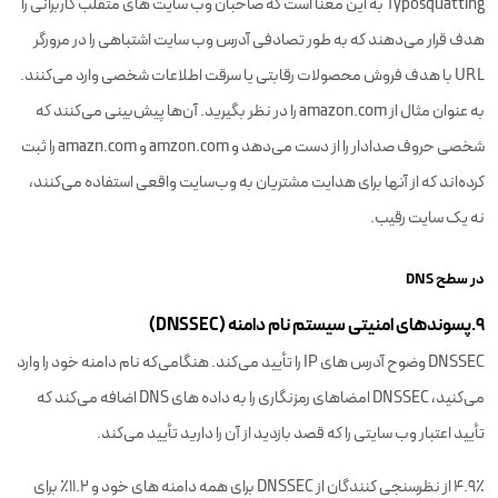
Typosquatting به این معنا است که صاحبان وب سایت های متقلب کاربرانی را
هدف قرار می‌دهند که به طور تصادفی آدرس وب سایت اشتباهی را در مرورگر
URL با هدف فروش محصولات رقابتی یا سرقت اطلاعات شخصی وارد می‌کنند.
به عنوان مثال از amazon.com را در نظر بگیرید. آن‌ها پیش‌بینی می‌کنند که
شخصی حروف صدادار را از دست می‌دهد و amzon.com و amazn.com را ثبت
کرده‌اند که از آنها برای هدایت مشتریان به وب‌سایت واقعی استفاده می‌کنند،
نه یک سایت رقیب.
در سطح DNS
۹.پسوندهای امنیتی سیستم نام دامنه (DNSSEC)
DNSSEC وضوح آدرس های IP را تأیید می‌کند. هنگامی‌که نام دامنه خود را وارد
می‌کنید، DNSSEC امضاهای رمزنگاری را به داده های DNS اضافه می‌کند که
تأیید اعتبار وب سایتی را که قصد بازدید از آن را دارید تأیید می‌کند.
4.9٪ از نظرسنجی کنندگان از DNSSEC برای همه دامنه های خود و 11.2٪ برای