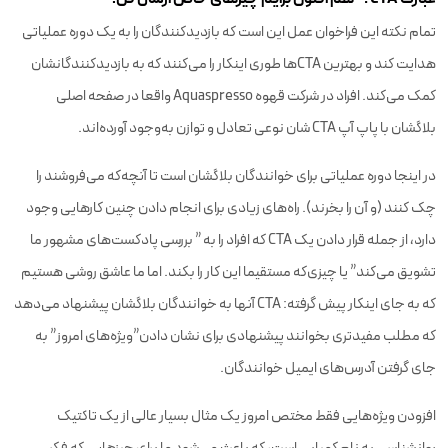
تمام نکته این فراخوان عمل این است که بازدیدکنندگان را به یک دوره عملیاتی
هدایت کند و بهترین CTAها طوری اینکار را می‌کنند که به بازدیدکنندگانشان
کمک می‌کند. افراد در شرکت قهوه Aquaspresso واقعا در صفحه اصلی
بلاگشان با پاپ آپ CTA شان نوعی تعادل و توازن به‌وجود آورده‌اند.
در اینجا دوره عملیاتی برای خوانندگان بلاگشان است تا آنچه‌که می‌فروشند را
چک کنند (و آن را بخرند). راه‌های زیادی برای انجام دادن چنین کارهایی وجود
دارد، از جمله قرار دادن یک CTA که افراد را به ” بررسی پادکست‌های مشهور ما
تشویق می‌کند” یا چیزی‌که مستقیما این کار را بکند. اما ما عاشق روشی هستیم
که به جای اینکار پیش گرفته: CTA آنها به خوانندگان بلاگشان پیشنهاد می‌دهد
که مطلب مفیدتری بخوانند پیشنهادی برای نشان دادن”ویژه‌های امروز” به
جای گرفتن آدرس‌های ایمیل خوانندگان.
افزودن ویژه‌هایی فقط مختص امروز یک مثال بسیار عالی از یک تاکتیک
روانشناسی به نام کمیابی است، که باعث می‌شود ما برای چیزهایی که فکر