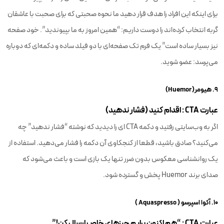
برای اینکه این افراد را هدف قرار دهید ما نحوه صحبتی که برای صحبت با عاشقان
گربه انتخاب کرده‌اند را دوست داریم: “همین امروز به ما بپیوندید”. خود صفحه
نیز بسیار ساده است” یک فرم تک صفحه‌ای با دو فیلد ساده و دکمه‌ای که دوباره
می‌پرسد: عضو شوید.
۹. هیومر(Huemor)
عبارت CTA : اقدام کنید (فشار ندهید)
اگر به وب‌سایتی رفتید و دکمه CTA ای را دیدید که نوشته “فشار ندهید” چه
می‌کنید؟ صادق باشید، قطعا از کنجکاوی آن دکمه را فشار می‌دهید. استفاده از
یک روانشناسی معکوس بدون ضرر تنها یک بازی است و باعث می‌شود که
صدای برند Huemor پخش و گسترده شود.
۱۰. آکوا اسپرسو ( Aquaspresso )
عبارت CTA : “هم اکنون برایم چیزهای خاص ارسال کن!”