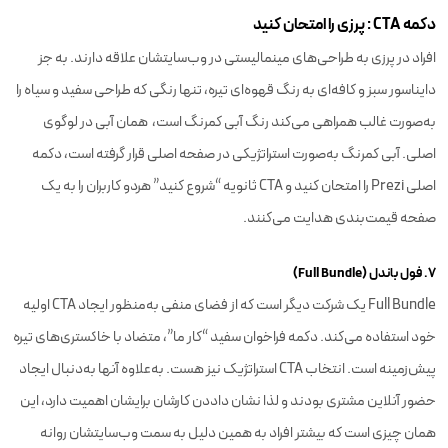
دکمه CTA : پرزی را امتحان کنید
افراد در پرزی به طراحی‌های مینمالیستی در وب‌سایتشان علاقه دارند. به جز
دایناسور سبز و کافه‌ای به رنگ قهوه‌ای تیره، تنها رنگی که طراحی سفید و سیاه را
به‌صورت غالب همراهی می‌کند رنگ آبی کمرنگ است، همان آبی در لوگوی
اصلی. آبی کمرنگ به‌صورت استراتژیکی در صفحه اصلی قرار گرفته است، دکمه
اصلی Prezi را امتحان کنید و CTA ثانویه “شروع کنید” هردو کاربران را به یک
صفحه قیمت‌بندی هدایت می‌کنند.
۷. فول باندل (Full Bundle)
Full Bundle یک شرکت دیگر است که از فضای منفی به‌منظور ایجاد CTA اولیه
خود استفاده می‌کند. دکمه فراخوان سفید “کار ما”، متضاد با خاکستری‌های تیره
پیش‌زمینه است. انتخاب CTA استراتژیک نیز هست. به‌علاوه آنها به‌دنبال ایجاد
حضور آنلاین مشتری بودند و لذا نشان داددن کارشان برایشان اهمیت دارد، این
همان چیزی است که بیشتر افراد به همین دلیل به سمت وب‌سایتشان روانه