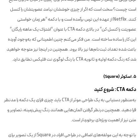
است چیست؟ سخت است که اگر از چیزی خوششان نیامد عضویتشان را کنسل
کنند. Netflix از عهده این ترس برآمده است و با دکمه “هر زمان خواستی
عضویتت را کنسل کن” در بالای دکمه CTA با عنوان “اشتراک یک ماهه رایگان”
این کار را ساده ساخته است. من فکر می‌کنم چنین اطمینانی که به‌وجود آورده
باعث شده تعداد ثبت‌نام‌ها نیز بالا برود. همچنین در اینجا نیز متوجه خواهید
شد که رنگ دکمه اولیه و ثانویه CTA با رنگ لوگوی نت فلیکس تطابق دارد.
۵. اسکوئر (Square)
دکمه CTA : شروع کنید
به‌منظور دستیابی به یک طراحی موثر از CTA باید چیزی فرای یک دکمه را مد‌نظر
قرا دهید. همچنین درنظر گرفتن المان‌هایی همانند رنگ پیش‌زمینه، تصاویر و
متن نیز از اهمیت ویژه‌ای برخوردار است.
با توجه به این مولفه‌های اضافی در طراحی افراد در Square از یک تصویر برای