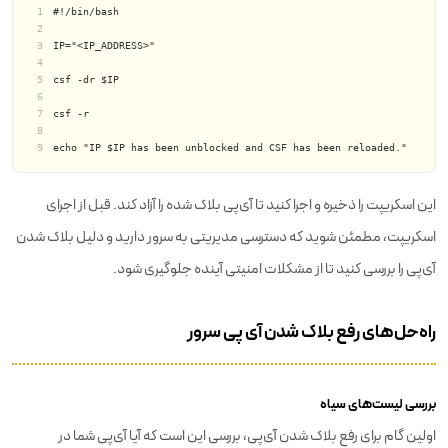
#!/bin/bash
IP="<IP_ADDRESS>"
csf -dr $IP
csf -r
echo "IP $IP has been unblocked and CSF has been reloaded."
این اسکریپت را ذخیره و اجرا کنید تا آی‌پی بلاک شده را آزاد کند. قبل از اجرای
اسکریپت، مطمئن شوید که دسترسی مدیریتی به سرور دارید و دلیل بلاک شدن
آی‌پی را بررسی کنید تا از مشکلات امنیتی آینده جلوگیری شود.
راه‌حل‌های رفع بلاک شدن آی پی سرور
بررسی لیست‌های سیاه
اولین گام برای رفع بلاک شدن آی‌پی، بررسی این است که آیا آی‌پی شما در