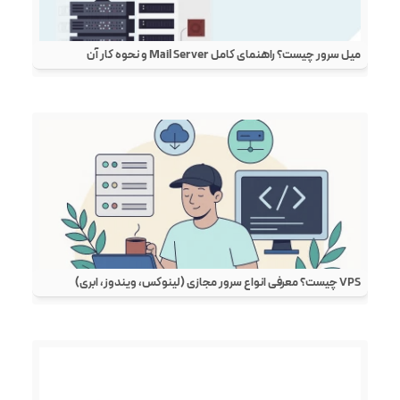
میل سرور چیست؟ راهنمای کامل Mail Server و نحوه کار آن
VPS چیست؟ معرفی انواع سرور مجازی (لینوکس، ویندوز، ابری)