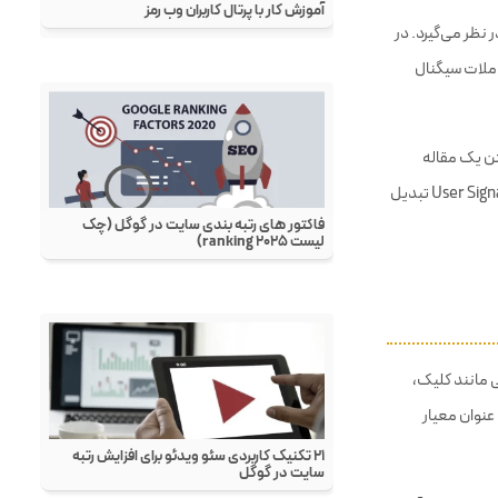
 نظر می‌گیرد. در
املات سیگنال
د و CTA مؤثر است. صرفاً نوشتن یک مقاله
بدون در نظر گرفتن نیاز کاربر یا تجربه‌ی بصری، دیگر کارایی ندارد. سئو امروز با رفتار سنجی گره خورده و User Signals تبدیل
یی مانند کلیک،
عنوان معیار