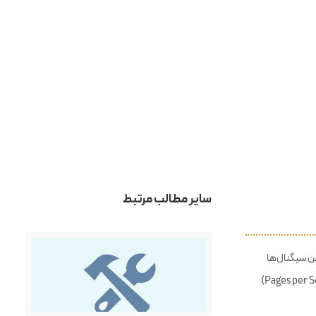
مطالب محبوب
سرور چیست؟
 در تلگرام
هاست چیست؟
طراحی وب چیست؟
سئو چیست؟
پینترست چیست؟
 این سیگنال‌ها
لینکدین چیست؟
شامل نرخ پرش (Bounce Rate)، نرخ کلیک (CTR)، زمان ماندگاری (Dwell Time) و عمق بازدید (Pages per Session)