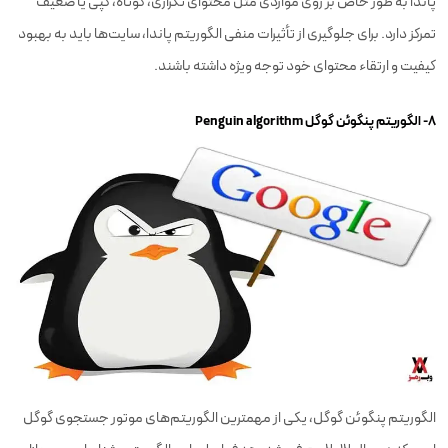
پاندا به طور خاص بر روی مواردی مثل محتوای تکراری، کوتاه، کپی یا ضعیف
تمرکز دارد. برای جلوگیری از تأثیرات منفی الگوریتم پاندا، سایت‌ها باید به بهبود
کیفیت و ارتقاء محتوای خود توجه ویژه داشته باشند.
۸- الگوریتم پنگوئن گوگل Penguin algorithm
الگوریتم پنگوئن گوگل، یکی از مهمترین الگوریتم‌های موتور جستجوی گوگل