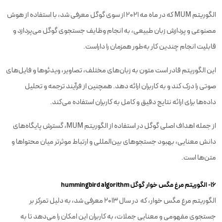
الگوریتم MUM که در ماه مه 2021 از سوی گوگل معرفی شد، با استفاده از هوش
مصنوعی و پردازش زبان طبیعی، به انجام وظایف جستجوی گوگل می‌پردازد و
قابلیت انجام چندین کار به‌طور همزمان را داراست.
این الگوریتم قادر است متون به زبان‌های مختلف، تصاویر، ویدئوها و فایل‌های
صوتی را درک کند و به کاربران ارائه دهد. همچنین از فرآیند ترجمه و تحلیل
داده‌ها برای ارائه نتایج دقیق و کامل به کاربران استفاده می‌کند.
از جمله اهداف اصلی گوگل در استفاده از الگوریتم MUM، گسترش پایگاه‌های
دانش معنایی، بهبود جستجوهای بین‌المللی و ارتباط موثرتر میان محتواها و
متن‌ها است.
۱۶- الگوریتم مرغ مگس خوار گوگل hummingbird algorithm
الگوریتم مرغ مگس خوار، که در سال 2013 معرفی شد، به دلیل تمرکز بر
جستجوی مفهومی و معنایی جملات، به کاربران این امکان را می‌دهد تا به