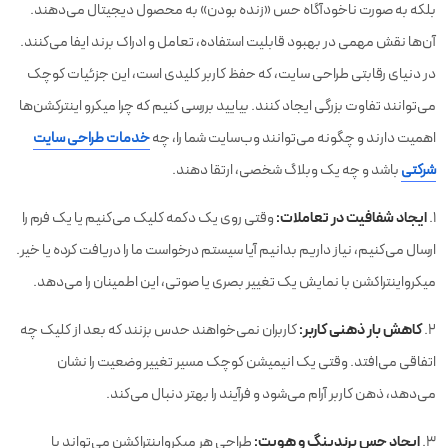
بلکه به صورت ناخودآگاه حس «زنده بودن» به محصول دیجیتال می‌دهند.
آن‌ها نقش مهمی در بهبود قابلیت استفاده، تعامل و ادراک برند ایفا می‌کنند.
در دنیای رقابتی طراحی سایت، که حفظ کاربر کلیدی است، این جزئیات کوچک
می‌توانند تفاوت بزرگی ایجاد کنند. بیایید بررسی کنیم که چرا میکرو اینترکشن‌ها
اهمیت دارند و چگونه می‌توانند وب‌سایت شما را، چه
خدمات طراحی سایت
شرکتی
باشد و چه یک وبلاگ شخصی، ارتقا دهند.
ایجاد شفافیت در تعاملات:
۱.
وقتی روی یک دکمه کلیک می‌کنیم یا یک فرم را
ارسال می‌کنیم، نیاز داریم بدانیم آیا سیستم درخواست ما را دریافت کرده یا خیر.
میکرواینتراکشن با نمایش یک تغییر بصری یا صوتی، این اطمینان را می‌دهد.
کاهش بار ذهنی کاربر:
۲.
کاربران نمی‌خواهند حدس بزنند که بعد از کلیک چه
اتفاقی می‌افتد. وقتی یک انیمیشن کوچک مسیر تغییر وضعیت را نشان
می‌دهد، ذهن کاربر آرام می‌شود و فرآیند را بهتر دنبال می‌کند.
ایجاد حس برندینگ و هویت:
۳.
طراحی هر میکرواینتراکشن می‌تواند با