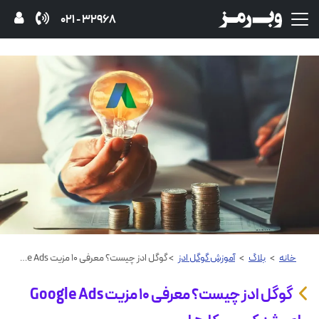
32968 - 021
خانه
>
بلاگ
>
آموزش گوگل ادز
> گوگل ادز چیست؟ معرفی ۱۰ مزیت Google Ads برای رشد کسب‌وکارها
گوگل ادز چیست؟ معرفی ۱۰ مزیت Google Ads