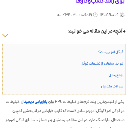
برای رشد کسب‌وکارها
1404/10/09
19 دقیقه - 3403 کلمه
+ آنچه در این مقاله می‌خوانید:
گوگل ادز چیست؟
فواید استفاده از تبلیغات گوگل
جمع‌بندی
سوالات متداول
یکی از کلیدی‌ترین پلت‌فرم‌های تبلیغات PPC برای
بازاریابی دیجیتال
، تبلیغات
در
گوگل ادز
(گوگل ادوردز سابق) است که کاربرد فراوانی در اثربخشی کمپین
دیجیتال مارکتینگ دارد. در این مقاله و ویدئوی زیر شما را با مزایای گوگل ادوردز